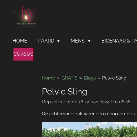
Ga
direct
naar
de
hoofdinhoud
HOME
PAARD
MENS
EIGENAAR & P
CURSUS
Home
»
GRATIS
»
Blogs
»
Pelvic Sling
Pelvic Sling
Gepubliceerd op 16 januari 2024 om 06:46
De achterhand ook weer een mooi complex 