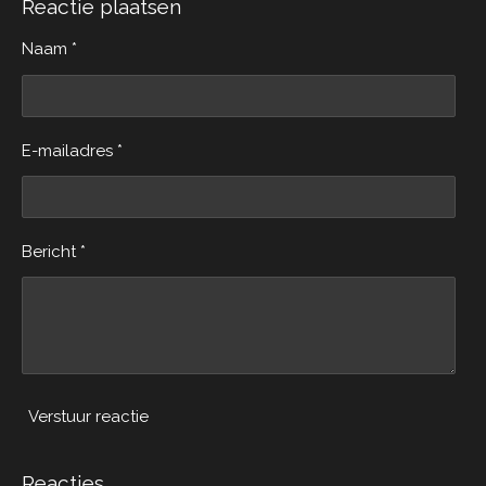
e
l
r
e
Reactie plaatsen
n
e
n
Naam *
E-mailadres *
Bericht *
Verstuur reactie
Reacties