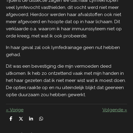
Tijdens de dissectie zagen we dat haar Lymfeknopen
veel lymfevocht vasthielden, dit vocht werd niet meer
afgevoerd. Hierdoor werden haar afvalstoffen ook niet
meer afgevoerd en hoopte dat op in haar lichaam. Dit
verklaarde o.a. waarom ik haar immuunssyteem niet op
orde kreeg, met wat ik ook probeerde.
In haar geval zal ook lymfedrainage geen nut hebben
gehad.
Dit was een bevestiging die mijn vermoeden deed
uitkomen. Ik heb zo ontzettend vaak met mijn handen in
het haar gezeten dat ik niet meer wist wat ik moest doen.
De opties raakte op en nu uiteindelijk blijkt dat geeneen
optie duurzaam zou hebben gewerkt.
«
Vorige
Volgende
»
D
D
S
D
e
e
h
e
l
e
a
l