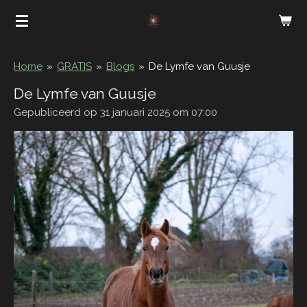
Ga
direct
naar
de
Home
»
GRATIS
»
Blogs
»
De Lymfe van Guusje
hoofdinhoud
De Lymfe van Guusje
Gepubliceerd op 31 januari 2025 om 07:00